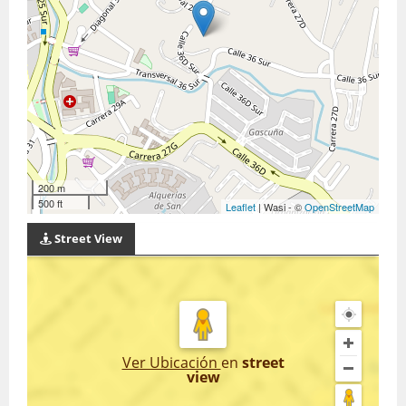
200 m
500 ft
Leaflet
| Wasi - ©
OpenStreetMap
Street View
Ver Ubicación
en
street
view