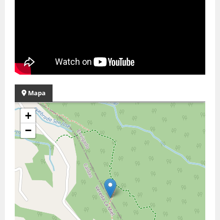
Mapa
+
−