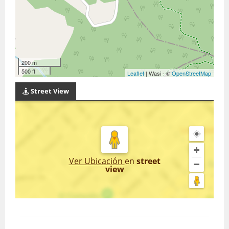
200 m
500 ft
Leaflet
| Wasi - ©
OpenStreetMap
Street View
Ver Ubicación
en
street
view