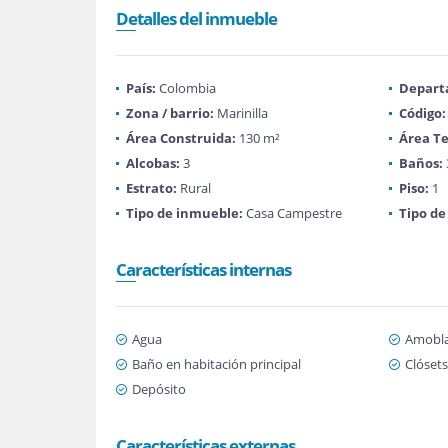
Detalles del inmueble
País:
Colombia
Depart
Zona / barrio:
Marinilla
Código:
Área Construida:
130 m²
Área Te
Alcobas:
3
Baños:
Estrato:
Rural
Piso:
1
Tipo de inmueble:
Casa Campestre
Tipo de
Características internas
Agua
Amobl
Baño en habitación principal
Clósets
Depósito
Características externas