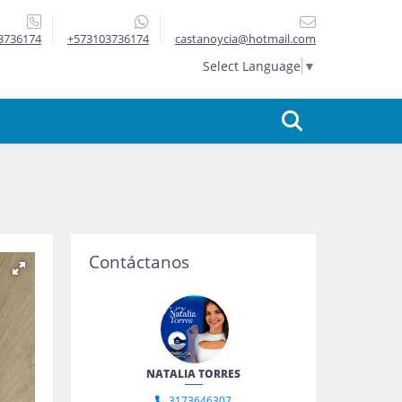
3736174
+573103736174
castanoycia@hotmail.com
Select Language
▼
Contáctanos
NATALIA TORRES
3173646307