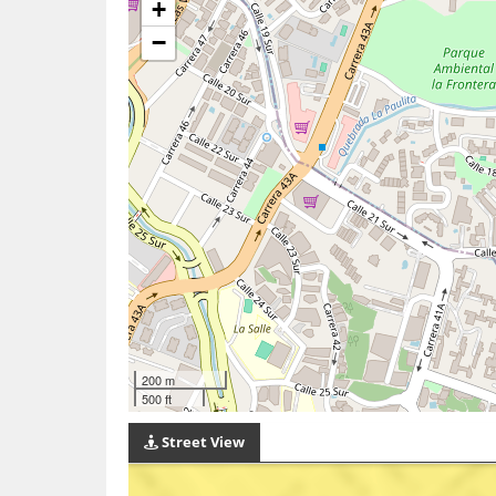
+
−
200 m
500 ft
Street View