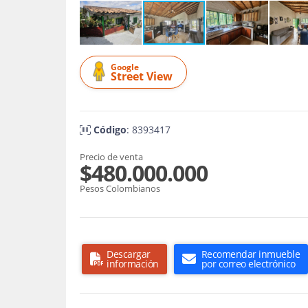
Google
Street View
Código
: 8393417
Precio de venta
$480.000.000
Pesos Colombianos
Descargar
Recomendar inmueble
información
por correo electrónico