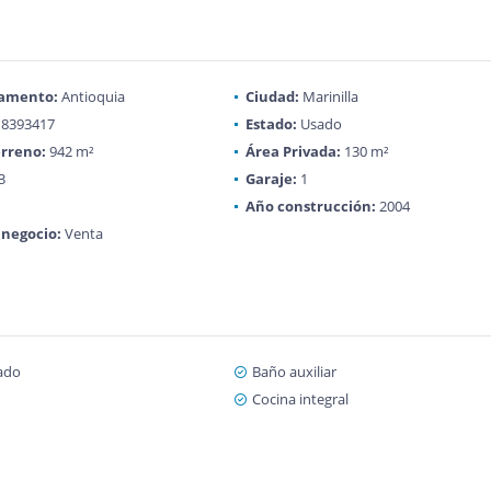
amento:
Antioquia
Ciudad:
Marinilla
8393417
Estado:
Usado
rreno:
942 m²
Área Privada:
130 m²
3
Garaje:
1
Año construcción:
2004
 negocio:
Venta
ado
Baño auxiliar
Cocina integral