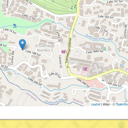
Leaflet
| Wasi - ©
OpenStr