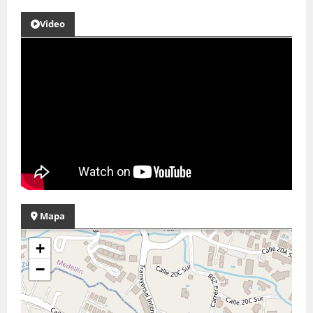
Video
Mapa
+
−