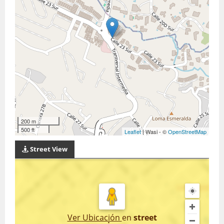
200 m
500 ft
Leaflet
| Wasi - ©
OpenStreetMap
Street View
Ver Ubicación
en
street