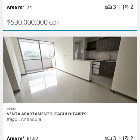
|
3
2
2
Área m
: 74
$530.000.000
COP
Venta
VENTA APARTAMENTO ITAGUI DITAIRES
Itagui, Antioquia
|
3
2
2
Área m
: 61.82